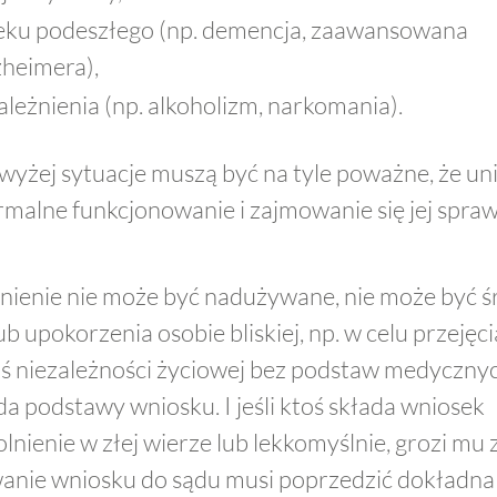
eku podeszłego (np. demencja, zaawansowana
zheimera),
ależnienia (np. alkoholizm, narkomania).
żej sytuacje muszą być na tyle poważne, że un
rmalne funkcjonowanie i zajmowanie się jej spr
ienie nie może być nadużywane, nie może być 
b upokorzenia osobie bliskiej, np. w celu przejęc
ś niezależności życiowej bez podstaw medycznyc
da podstawy wniosku. I jeśli ktoś składa wniosek
nienie w złej wierze lub lekkomyślnie, grozi mu 
anie wniosku do sądu musi poprzedzić dokładna a