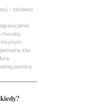
ocji – zarówno
ograniczenie
u choroby
chicznych
yjaśniamy, kto
dura
onalnej pomocy
 kiedy?