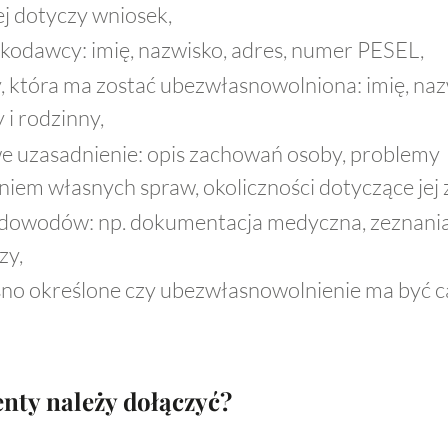
ej dotyczy wniosek,
odawcy: imię, nazwisko, adres, numer PESEL,
 która ma zostać ubezwłasnowolniona: imię, nazw
 i rodzinny,
e uzasadnienie: opis zachowań osoby, problemy
iem własnych spraw, okoliczności dotyczące jej 
dowodów: np. dokumentacja medyczna, zeznania
zy,
sno określone czy ubezwłasnowolnienie ma być c
nty należy dołączyć?