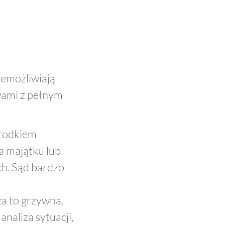
iemożliwiają
awami z pełnym
środkiem
ia majątku lub
h. Sąd bardzo
za to grzywna.
naliza sytuacji,