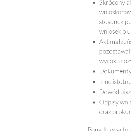
Skrócony a
wnioskodawc
stosunek p
wniosek o 
Akt małżeńs
pozostawał
wyroku ro
Dokumenty 
Inne istotn
Dowód uiszc
Odpisy wni
oraz prokur
Ponadto warto z