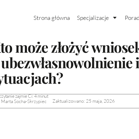
Strona główna
Specjalizacje
Porad
to może złożyć wniose
 ubezwłasnowolnienie i
ytuacjach?
czytanie zajmie Ci:
4
minut
Zaktualizowano: 25 maja, 2026
 Marta Socha-Skrzypiec