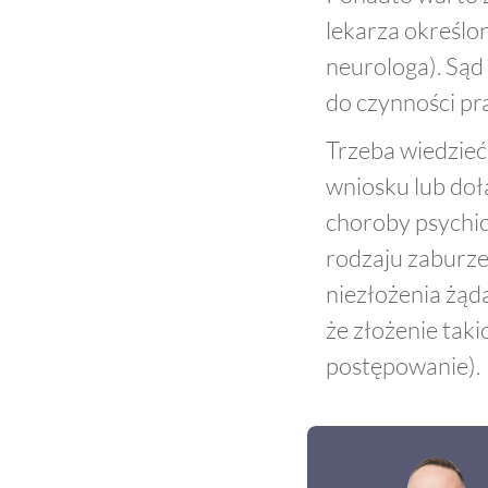
lekarza określon
neurologa). Sąd
do czynności pr
Trzeba wiedzieć,
wniosku lub do
choroby psychi
rodzaju zaburze
niezłożenia żąd
że złożenie tak
postępowanie).