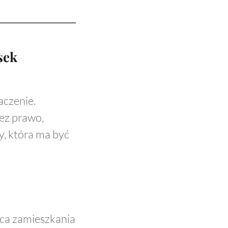
sek
czenie.
ez prawo,
, która ma być
ca zamieszkania