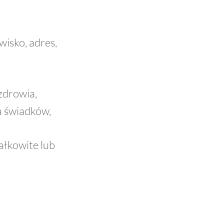
isko, adres,
zdrowia,
 świadków,
ałkowite lub