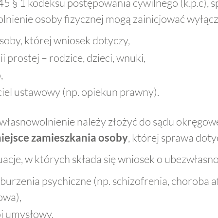
545 § 1 kodeksu postępowania cywilnego (k.p.c), 
nienie osoby fizycznej mogą zainicjować wyłącz
oby, której wniosek dotyczy,
ii prostej – rodzice, dzieci, wnuki,
,
iel ustawowy (np. opiekun prawny).
własnowolnienie należy złożyć do sądu okręgo
iejsce zamieszkania osoby
, której sprawa doty
uacje, w których składa się wniosek o ubezwłasno
urzenia psychiczne (np. schizofrenia, choroba 
owa),
j umysłowy,