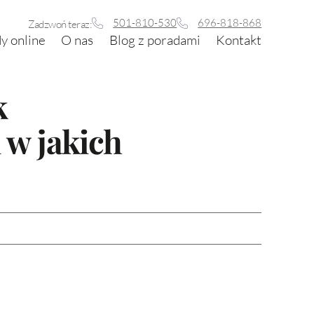
501-810-530
696-818-868
Zadzwoń teraz:
y online
O nas
Blog z poradami
Kontakt
k
 w jakich