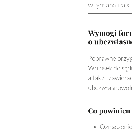
w tym analiza 
Wymogi form
o ubezwłasn
Poprawne przyg
Wniosek do sądu
a także zawiera
ubezwłasnowolni
Co powinien 
Oznaczenie 