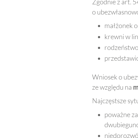
Zgodnie z art. 
o ubezwłasnowol
małżonek os
krewni w lin
rodzeństwo
przedstawic
Wniosek o ubez
ze względu na
m
Najczęstsze syt
poważne zab
dwubiegun
niedorozwó