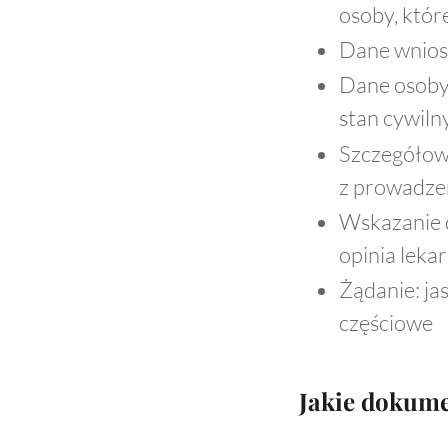
osoby, któr
Dane wniosk
Dane osoby,
stan cywilny
Szczegółow
z prowadzen
Wskazanie 
opinia lekar
Żądanie: ja
częściowe
Jakie dokume