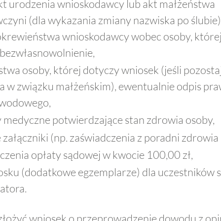
kt urodzenia wnioskodawcy lub akt małżeństwa
zyni (dla wykazania zmiany nazwiska po ślubie
okrewieństwa wnioskodawcy wobec osoby, której
ubezwłasnowolnienie,
twa osoby, której dotyczy wniosek (jeśli pozosta
a w związku małżeńskim), ewentualnie odpis p
zwodowego,
medyczne potwierdzające stan zdrowia osoby,
e załączniki (np. zaświadczenia z poradni zdrowia
zenia opłaty sądowej w kwocie 100,00 zł,
osku (dodatkowe egzemplarze) dla uczestników 
atora.
łożyć wniosek o przeprowadzenie dowodu z opin