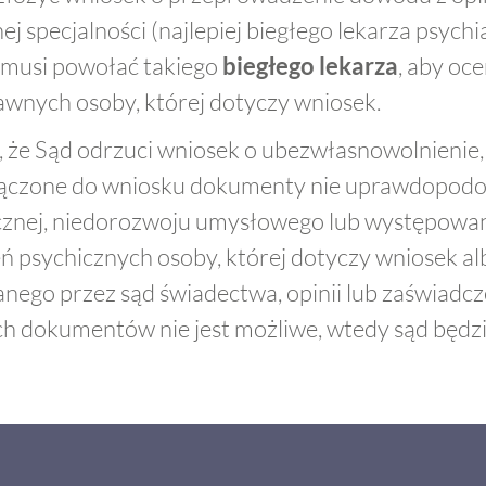
ej specjalności (najlepiej biegłego lekarza psychi
 musi powołać takiego
biegłego lekarza
, aby oce
awnych osoby, której dotyczy wniosek.
 że Sąd odrzuci wniosek o ubezwłasnowolnienie, j
łączone do wniosku dokumenty nie uprawdopodob
cznej, niedorozwoju umysłowego lub występowan
ń psychicznych osoby, której dotyczy wniosek al
anego przez sąd świadectwa, opinii lub zaświadc
ich dokumentów nie jest możliwe, wtedy sąd będ