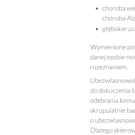
choroba wi
choroba Al
głębokie uz
Wymienione powy
danej osobie no
rozeznaniem.
Ubezwłasnowoln
do dokuczenia lu
odebrania komu
skrupulatnie ba
o ubezwłasnowol
Dlatego skierow