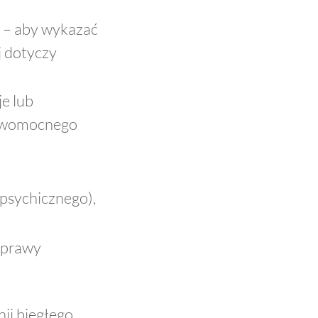
) – aby wykazać
 dotyczy
je lub
rawomocnego
 psychicznego),
sprawy
ii biegłego