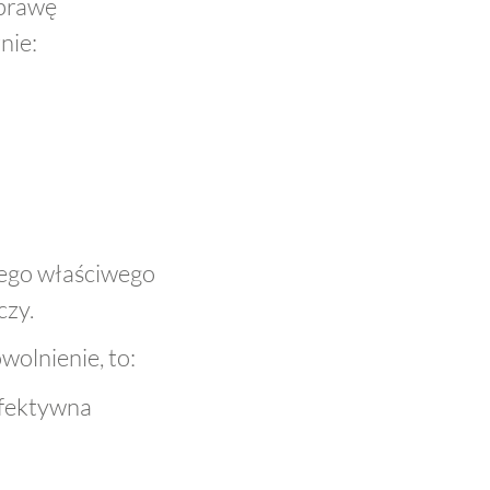
sprawę
nie:
wego właściwego
czy.
wolnienie, to:
afektywna