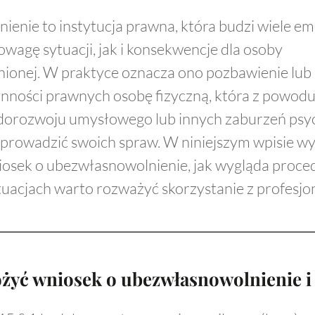
enie to instytucja prawna, która budzi wiele em
owagę sytuacji, jak i konsekwencje dla osoby
onej. W praktyce oznacza ono pozbawienie lub 
ynności prawnych osobę fizyczną, która z powod
edorozwoju umysłowego lub innych zaburzeń psy
ie prowadzić swoich spraw. W niniejszym wpisie w
osek o ubezwłasnowolnienie, jak wygląda proce
ytuacjach warto rozważyć skorzystanie z profesj
ożyć wniosek o ubezwłasnowolnienie i