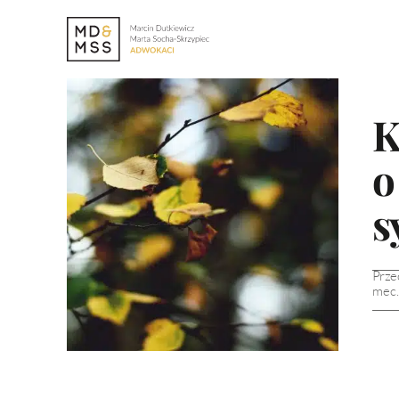
K
o
s
Prze
mec.