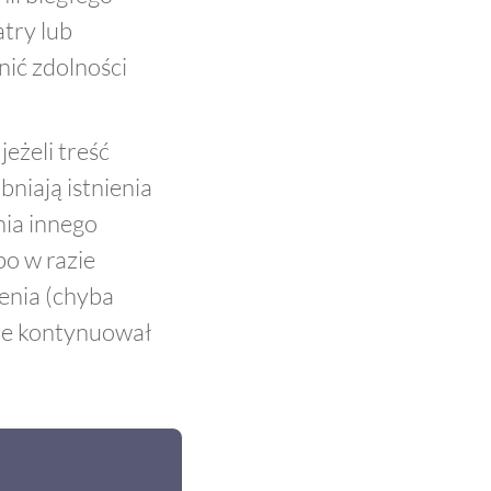
atry lub
nić zdolności
eżeli treść
niają istnienia
ia innego
bo w razie
zenia (chyba
zie kontynuował