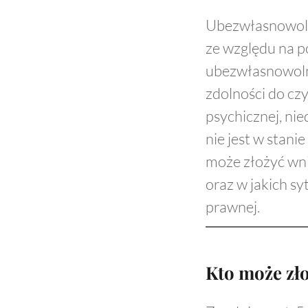
Ubezwłasnowolni
ze względu na p
ubezwłasnowolni
zdolności do cz
psychicznej, ni
nie jest w stan
może złożyć wni
oraz w jakich s
prawnej.
Kto może zł