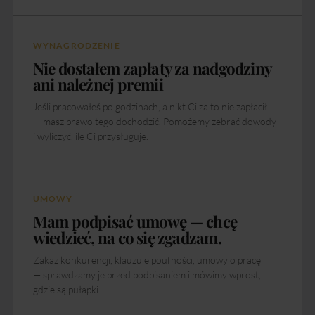
WYNAGRODZENIE
Nie dostałem zapłaty za nadgodziny
ani należnej premii
Jeśli pracowałeś po godzinach, a nikt Ci za to nie zapłacił
— masz prawo tego dochodzić. Pomożemy zebrać dowody
i wyliczyć, ile Ci przysługuje.
UMOWY
Mam podpisać umowę — chcę
wiedzieć, na co się zgadzam.
Zakaz konkurencji, klauzule poufności, umowy o pracę
— sprawdzamy je przed podpisaniem i mówimy wprost,
gdzie są pułapki.