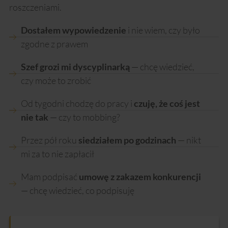
roszczeniami.
Dostałem wypowiedzenie
i nie wiem, czy było
zgodne z prawem
Szef grozi mi dyscyplinarką
— chcę wiedzieć,
czy może to zrobić
Od tygodni chodzę do pracy i
czuję, że coś jest
nie tak
— czy to mobbing?
Przez pół roku
siedziałem po godzinach
— nikt
mi za to nie zapłacił
Mam podpisać
umowę z zakazem konkurencji
— chcę wiedzieć, co podpisuję