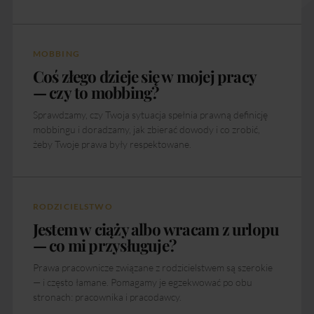
MOBBING
Coś złego dzieje się w mojej pracy
— czy to mobbing?
Sprawdzamy, czy Twoja sytuacja spełnia prawną definicję
mobbingu i doradzamy, jak zbierać dowody i co zrobić,
żeby Twoje prawa były respektowane.
RODZICIELSTWO
Jestem w ciąży albo wracam z urlopu
— co mi przysługuje?
Prawa pracownicze związane z rodzicielstwem są szerokie
— i często łamane. Pomagamy je egzekwować po obu
stronach: pracownika i pracodawcy.