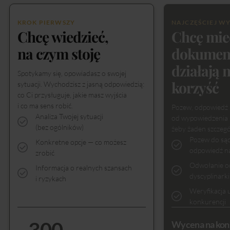
KROK PIERWSZY
NAJCZĘŚCIEJ W
Chcę wiedzieć,
Chcę mie
na czym stoję
dokument
działają 
Spotykamy się, opowiadasz o swojej
korzyść
sytuacji. Wychodzisz z jasną odpowiedzią:
co Ci przysługuje, jakie masz wyjścia
i co ma sens robić.
Pozew, odpowiedź 
Analiza Twojej sytuacji
od wypowiedzenia 
(bez ogólników)
żeby żaden szczegó
Pozew do sąd
Konkretne opcje — co możesz
odpowiedź n
zrobić
Odwołanie o
Informacja o realnych szansach
dyscyplinarki
i ryzykach
Weryfikacja 
konkurencji
300
Wycena na kons