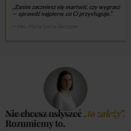
„Zanim zaczniesz się martwić, czy wygrasz
— sprawdź najpierw, co Ci przysługuje.”
— mec. Marta Socha-Skrzypiec
Nie chcesz usłyszeć
„to zależy”.
DLACZEGO KLIENCI DO NAS WRACAJĄ
Rozumiemy to.