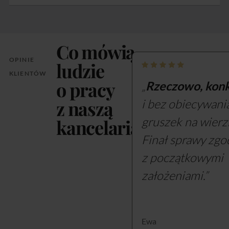
Co mówią
OPINIE
ludzie
KLIENTÓW
mec. Marta
o pracy
„
Rzeczowo, konk
Socha-
z naszą
i bez obiecywani
Skrzypiec (60
opinii)
gruszek na wierz
kancelarią
Finał sprawy zgo
z początkowymi
założeniami.”
Ewa