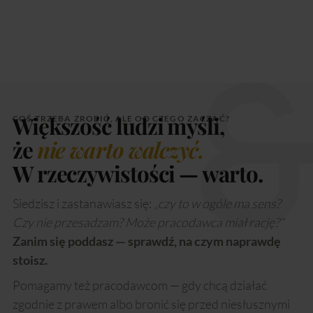
Większość ludzi myśli,
COŚ TRZEBA ZROBIĆ, ALE OD CZEGO ZACZĄĆ?
że
nie warto walczyć.
W rzeczywistości — warto.
Siedzisz i zastanawiasz się:
„czy to w ogóle ma sens?
Czy nie przesadzam? Może pracodawca miał rację?”
Zanim się poddasz — sprawdź, na czym naprawdę
stoisz.
Pomagamy też pracodawcom — gdy chcą działać
zgodnie z prawem albo bronić się przed niesłusznymi