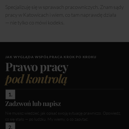
Specjalizuję się w sprawach pracowniczych. Znam sądy
pracy w Katowicach i wiem, co tam naprawdę działa
— nie tylko co mówi kodeks.
JAK WYGLĄDA WSPÓŁPRACA KROK PO KROKU
Prawo pracy
pod kontrolą
Zadzwoń lub napisz
Nie musisz wiedzieć, jak opisać swoją sytuację prawniczo. Opowiedz,
co się stało — po ludzku. My wiemy, o co zapytać.