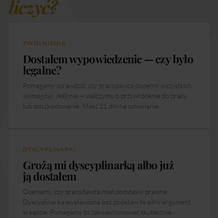
liczyć?
ZWOLNIENIA
Dostałem wypowiedzenie — czy było
legalne?
Pomagamy sprawdzić, czy pracodawca dopełnił wszystkich
wymogów. Jeśli nie — walczymy o przywrócenie do pracy
lub odszkodowanie. Masz 21 dni na odwołanie.
DYSCYPLINARKI
Grożą mi dyscyplinarką albo już
ją dostałem
Oceniamy, czy pracodawca miał podstawy prawne.
Dyscyplinarka wystawiona bez podstaw to silny argument
w sądzie. Pomagamy to zakwestionować skutecznie.