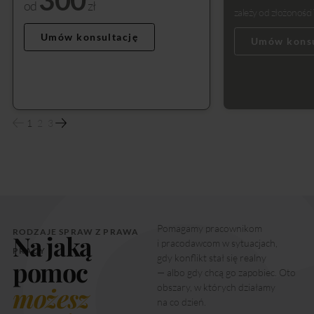
od
zł
zależy od złożoności
Umów konsultację
Umów konsu
Pomagamy pracownikom
RODZAJE SPRAW Z PRAWA
Na jaką
i pracodawcom w sytuacjach,
PRACY
gdy konflikt stał się realny
pomoc
— albo gdy chcą go zapobiec. Oto
możesz
obszary, w których działamy
na co dzień.