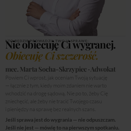
Nie obiecuję Ci wygranej.
KTO BĘDZIE PROWADZIŁ TWOJĄ SPRAWĘ:
Obiecuję Ci szczerość.
mec. Marta Socha-Skrzypiec · Adwokat
Powiem Ci wprost, jak oceniam Twoją sytuację
— łącznie z tym, kiedy moim zdaniem nie warto
wchodzić na drogę sądową. Nie po to, żeby Cię
zniechęcić, ale żeby nie tracić Twojego czasu
i pieniędzy na sprawę bez realnych szans.
Jeśli sprawa jest do wygrania — nie odpuszczam.
Jeśli nie jest — mówię to na pierwszym spotkaniu.