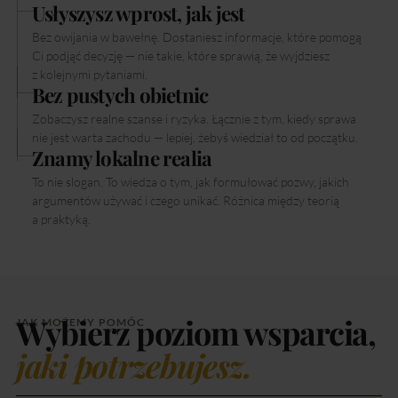
Usłyszysz wprost, jak jest
Bez owijania w bawełnę. Dostaniesz informacje, które pomogą
Ci podjąć decyzję — nie takie, które sprawią, że wyjdziesz
z kolejnymi pytaniami.
Bez pustych obietnic
Zobaczysz realne szanse i ryzyka. Łącznie z tym, kiedy sprawa
nie jest warta zachodu — lepiej, żebyś wiedział to od początku.
Znamy lokalne realia
To nie slogan. To wiedza o tym, jak formułować pozwy, jakich
argumentów używać i czego unikać. Różnica między teorią
a praktyką.
Wybierz poziom wsparcia,
JAK MOŻEMY POMÓC
jaki potrzebujesz.