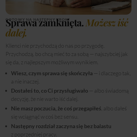
Sprawa zamknięta.
Możesz iść
GOTOWY NA NASTĘPNY KROK?
dalej.
Klienci nie przychodzą do nas po przygodę.
Przychodzą, bo chcą mieć to za sobą — najszybciej jak
się da, z najlepszym możliwym wynikiem.
Wiesz, czym sprawa się skończyła
— i dlaczego tak,
a nie inaczej.
Dostałeś to, co Ci przysługiwało
— albo świadomą
decyzję, że nie warto iść dalej.
Nie masz poczucia, że coś przegapiłeś
, albo dałeś
się wciągnąć w coś bez sensu.
Następny rozdział zaczyna się bez balastu
z poprzedniej pracy.