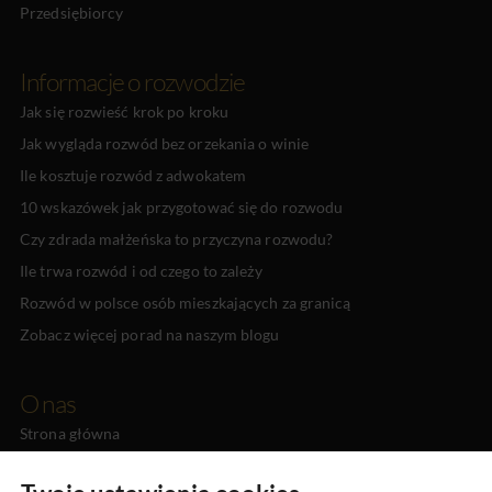
Przedsiębiorcy
Informacje o rozwodzie
Jak się rozwieść krok po kroku
Jak wygląda rozwód bez orzekania o winie
Ile kosztuje rozwód z adwokatem
10 wskazówek jak przygotować się do rozwodu
Czy zdrada małżeńska to przyczyna rozwodu?
Ile trwa rozwód i od czego to zależy
Rozwód w polsce osób mieszkających za granicą
Zobacz więcej porad na naszym blogu
O nas
Strona główna
O nas