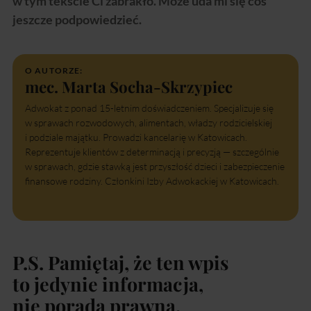
w tym tekście Ci zabrakło. Może uda mi się coś
jeszcze podpowiedzieć.
O AUTORZE:
mec. Marta Socha-Skrzypiec
Adwokat z ponad 15-letnim doświadczeniem. Specjalizuje się
w sprawach rozwodowych, alimentach, władzy rodzicielskiej
i podziale majątku. Prowadzi kancelarię w Katowicach.
Reprezentuje klientów z determinacją i precyzją — szczególnie
w sprawach, gdzie stawką jest przyszłość dzieci i zabezpieczenie
finansowe rodziny. Członkini Izby Adwokackiej w Katowicach.
P.S. Pamiętaj, że ten wpis
to jedynie informacja,
nie porada prawna.