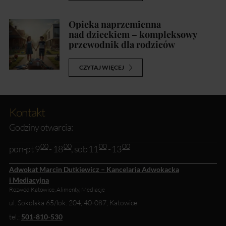
Opieka naprzemienna
nad dzieckiem – kompleksowy
przewodnik dla rodziców
CZYTAJ WIĘCEJ
Kontakt
Godziny otwarcia:
00
00
00
00
pon-pt 9
- 18
, sob 11
- 13
Adwokat Marcin Dutkiewicz – Kancelaria Adwokacka
i Mediacyjna
Rozwód Katowice, Alimenty, Mediacje
ul. Sokolska 65/lok. 204
,
40-087
,
Katowice
tel.:
501-810-530