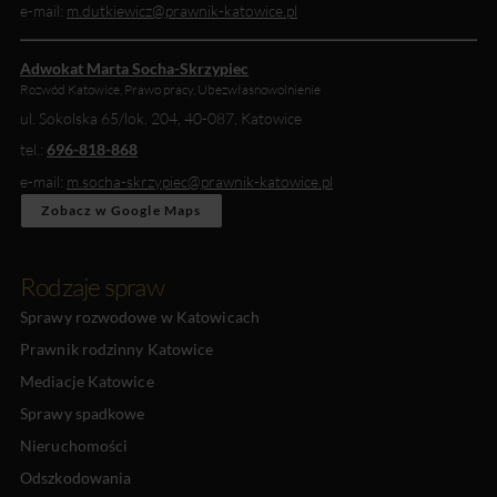
e-mail:
m.dutkiewicz@prawnik-katowice.pl
Adwokat Marta Socha-Skrzypiec
Rozwód Katowice, Prawo pracy, Ubezwłasnowolnienie
ul. Sokolska 65/lok. 204
,
40-087
,
Katowice
tel.:
696-818-868
e-mail:
m.socha-skrzypiec@prawnik-katowice.pl
Zobacz w Google Maps
Rodzaje spraw
Sprawy rozwodowe w Katowicach
Prawnik rodzinny Katowice
Mediacje Katowice
Sprawy spadkowe
Nieruchomości
Odszkodowania