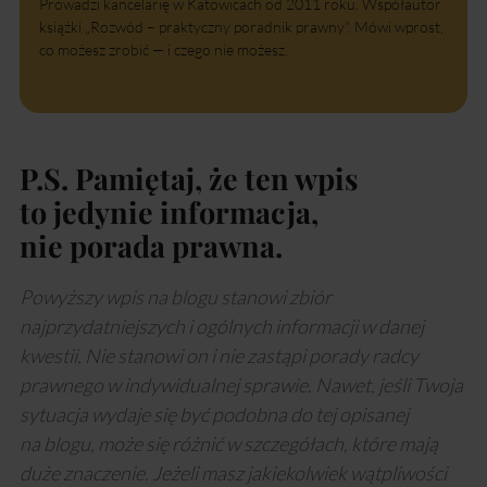
Prowadzi kancelarię w Katowicach od 2011 roku. Współautor
książki „Rozwód – praktyczny poradnik prawny". Mówi wprost,
co możesz zrobić — i czego nie możesz.
P.S. Pamiętaj, że ten wpis
to jedynie informacja,
nie porada prawna.
Powyższy wpis na blogu stanowi zbiór
najprzydatniejszych i ogólnych informacji w danej
kwestii. Nie stanowi on i nie zastąpi porady radcy
prawnego w indywidualnej sprawie. Nawet, jeśli Twoja
sytuacja wydaje się być podobna do tej opisanej
na blogu, może się różnić w szczegółach, które mają
duże znaczenie. Jeżeli masz jakiekolwiek wątpliwości