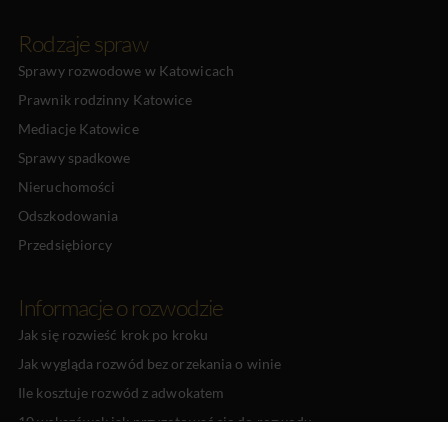
Rodzaje spraw
Sprawy rozwodowe w Katowicach
Prawnik rodzinny Katowice
Mediacje Katowice
Sprawy spadkowe
Nieruchomości
Odszkodowania
Przedsiębiorcy
Informacje o rozwodzie
Jak się rozwieść krok po kroku
Jak wygląda rozwód bez orzekania o winie
Ile kosztuje rozwód z adwokatem
10 wskazówek jak przygotować się do rozwodu