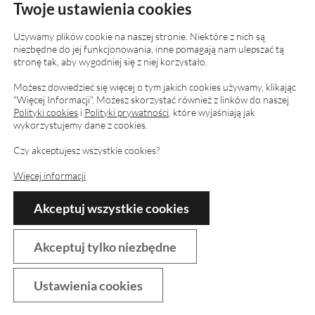
Czy zdrada małżeńska to przyczyna rozwodu?
Twoje ustawienia cookies
Ile trwa rozwód i od czego to zależy
Używamy plików cookie na naszej stronie. Niektóre z nich są
Rozwód w polsce osób mieszkających za granicą
niezbędne do jej funkcjonowania, inne pomagają nam ulepszać tą
stronę tak, aby wygodniej się z niej korzystało.
Zobacz więcej porad na naszym blogu
Możesz dowiedzieć się więcej o tym jakich cookies używamy, klikając
"Więcej Informacji". Możesz skorzystać również z linków do naszej
O nas
Polityki cookies
i
Polityki prywatności
, które wyjaśniają jak
wykorzystujemy dane z cookies.
Strona główna
O nas
Czy akceptujesz wszystkie cookies?
Porady prawne online
Więcej informacji
Blog z poradami
Akceptuj wszystkie cookies
Kontakt
Akceptuj tylko niezbędne
Prywatność
Polityka cookies
Ustawienia cookies
Polityka ochrony prywatności
Twoje ustawienia prywatności