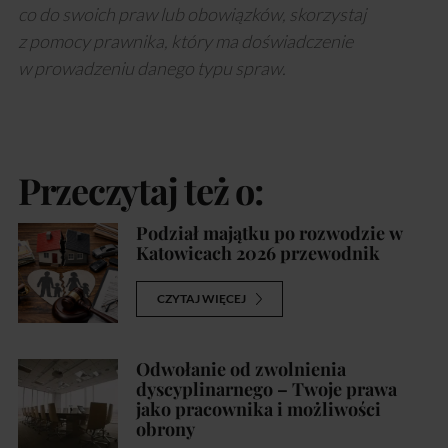
co do swoich praw lub obowiązków, skorzystaj
z pomocy prawnika, który ma doświadczenie
w prowadzeniu danego typu spraw.
Przeczytaj też o:
Podział majątku po rozwodzie w
Katowicach 2026 przewodnik
CZYTAJ WIĘCEJ
Odwołanie od zwolnienia
dyscyplinarnego – Twoje prawa
jako pracownika i możliwości
obrony