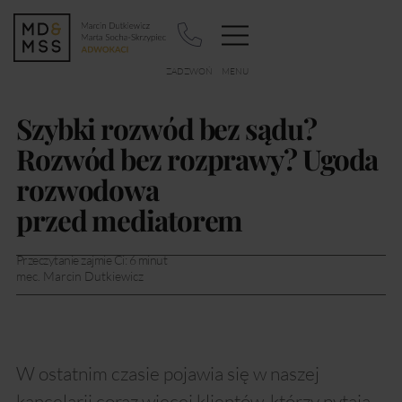
Szybki rozwód bez sądu?
Rozwód bez rozprawy? Ugoda
rozwodowa
przed mediatorem
Przeczytanie zajmie Ci:
6
minut
mec. Marcin Dutkiewicz
W ostatnim czasie pojawia się w naszej
kancelarii coraz więcej klientów, którzy pytają