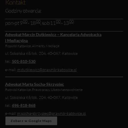
Kontakt
Godziny otwarcia:
00
00
00
00
pon-pt 9
- 18
, sob 11
- 13
Adwokat Marcin Dutkiewicz – Kancelaria Adwokacka
i Mediacyjna
Rozwód Katowice, Alimenty, Mediacje
ul. Sokolska 65/lok. 204
,
40-087
,
Katowice
tel.:
501-810-530
e-mail:
m.dutkiewicz@prawnik-katowice.pl
Adwokat Marta Socha-Skrzypiec
Rozwód Katowice, Prawo pracy, Ubezwłasnowolnienie
ul. Sokolska 65/lok. 204
,
40-087
,
Katowice
tel.:
696-818-868
e-mail:
m.socha-skrzypiec@prawnik-katowice.pl
Zobacz w Google Maps